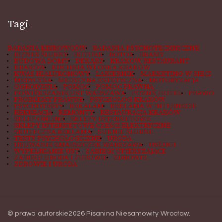
Tagi
BADANIA KIEROWCÓW
BADANIA PSYCHOTECHNICZNE
BIZNES ŚLUBNY
BOTOKS
BOTOX
BRAMY
BUDOWA DOMU
DEKARZ
KRAKOW RESTAURANT
KRAKÓW
KUCHNIA WŁOSKA KRAKÓW
KWAS HIALURONOWY
LAKIERNIK
MARKETING W SIECI
MEDYCYNA
MEDYCYNA ESTETYCZNA
MOTORYZACJA
OGRODZNIA
POMOC
POMOC PRAWNA
POWIĘKSZANIE UST WARSZAWA
POZNŃ HOTEL
PRAWO
PROBLEMY PRAWNE
PSYCHOLOG KRAKÓW
PSYCHOTESTY
REKALAM
REKLAMA W INTERNECIE
REKREACJA
REMONTY
RESTAURACJA KRAKÓW
SKLEP ONLINE
SKLEPY INTERNETOWE
SKLEPY INTERNETOWE CZEŚCI ELEKTRYCZNE
SKUTECZNA REKLAMA
SUKNIE ŚLUBNE
TESTY PSYCHOLOGICZNE
URODA
USUWANIE ZMARSZCZEK WARSZAWA
USŁUGI
WYPEŁNIANIE UST
ZABIEGI UPIEKSZAJACE
ZABIEGI URODA I ZDROWIE
ZDROWIE
ZDROWIE I URODA
© prawa autorskie2026
Pisanina Niesamowity Wrocław
.