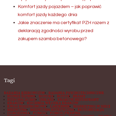
Komfort jazdy pojazdem – jak poprawić
komfort jazdy każdego dnia
Jakie znaczenie ma certyfikat PZH razem z
deklaracją zgodności wyrobu przed
zakupem szamba betonowego?
Tagi
BADANIA KIEROWCÓW
BADANIA PSYCHOTECHNICZNE
BIZNES ŚLUBNY
BOTOKS
BOTOX
BRAMY
BUDOWA DOMU
DEKARZ
KRAKOW RESTAURANT
KRAKÓW
KUCHNIA WŁOSKA KRAKÓW
KWAS HIALURONOWY
LAKIERNIK
MARKETING W SIECI
MEDYCYNA
MEDYCYNA ESTETYCZNA
MOTORYZACJA
OGRODZNIA
POMOC
POMOC PRAWNA